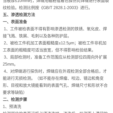
当板厚≤10mm时，焊缝用磁粉或着色探伤对焊缝进行表面裂
纹检验。检测比例按《GB/T 2828.1-2003》进行。
五、渗透检测方法
一、表面准备
1、工件被检表面不得有影响渗透检测的铁锈、氧化皮、焊
接飞溅、铁屑、毛刺以及各种防护层。
2、被检工件机加工表面粗糙度≤12.5μm；被检工件非机加
工表面的粗糙度可适当放宽，但不得影响检验结果。
3、局部检测时，准备工作范围应从检测部位四周向外扩展
25mm。
4、对焊缝进行探伤时，焊缝应在外观检测全部合格后，才
能进行无损检测。（如不能存在焊瘤、咬边、错边和角变
形、目视和放大镜能看到的表面气孔、焊缝尺寸和形状不合
要求等缺陷）
二、检测步骤
1、预清洗