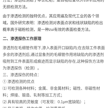
方法，渗透检测始于本世纪初，是目视检查以外zui早应用的
无损检测方法。
由于渗透检测的独特优点，其应用遍及现代工业的各个领
域。国外研究表明：渗透检测对表面点状和线状缺陷的检出
概率高于磁粉检测，是一种zui有效的表面检查方法。
二、渗透探伤工作原理
渗透剂在毛细管作用下,渗入表面开口缺陷内;在去除工件表面
多余的渗透剂后,通过显象剂的毛细管作用将缺陷内的渗透剂
吸附到工件表面形成痕迹而显示缺陷的存在,这种探伤方法称
为渗透探伤（检测）。
三、渗透探伤的特点：
①
渗透检测的优点
⑴ 可检测各种材料；金属、非金属材料；磁性、非磁性材
料；焊接、锻造、轧制等加工方式；
⑵ 具有较高的灵敏度（可发现：0.1μm宽缺陷）；