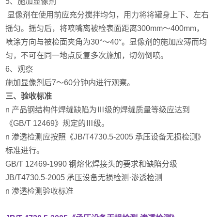
5、施加显像剂
显像剂在使用前应充分搅拌均匀，用力将将罐身上下、左右
摇匀。摇匀后，将喷嘴离被检表面距离300mm～400mm，
喷涂方向与被检面夹角为30°～40°。显像剂的施加应薄而均
匀，不可在同一地点反复多次施加，切勿倒喷。
6、观察
施加显像剂后7～60分钟内进行观察。
三、验收标准
n 产品钢结构件焊缝缺陷为Ⅲ级的焊缝质量等级应达到
《GB/T 12469》规定的Ⅲ级。
n 渗透检测应按照《JB/T4730.5-2005
承压设备无损检测》
标准进行。
GB/T 12469-1990
钢熔化焊接头的要求和缺陷分级
JB/T4730.5-2005
承压设备无损检测·渗透检测
n 渗透检测验收标准