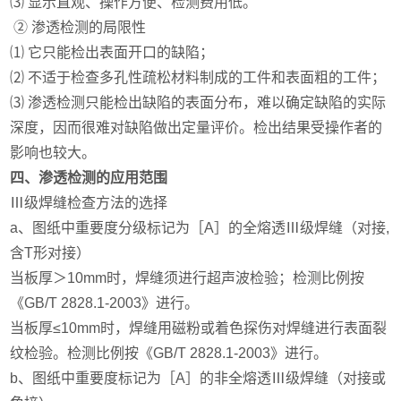
⑶ 显示直观、操作方便、检测费用低。
②
渗透检测的局限性
⑴ 它只能检出表面开口的缺陷；
⑵ 不适于检查多孔性疏松材料制成的工件和表面粗的工件；
⑶
渗透检测只能检出缺陷的表面分布，难以确定缺陷的实际
深度，因而很难对缺陷做出定量评价。检出结果受操作者的
影响也较大。
四、渗透检测的应用范围
Ⅲ级焊缝检查方法的选择
a、图纸中重要度分级标记为［A］的全熔透Ⅲ级焊缝（对接,
含T形对接）
当板厚＞10mm时，焊缝须进行超声波检验；检测比例按
《GB/T 2828.1-2003》进行。
当板厚≤10mm时，焊缝用磁粉或着色探伤对焊缝进行表面裂
纹检验。检测比例按《GB/T 2828.1-2003》进行。
b、图纸中重要度标记为［A］的非全熔透Ⅲ级焊缝（对接或