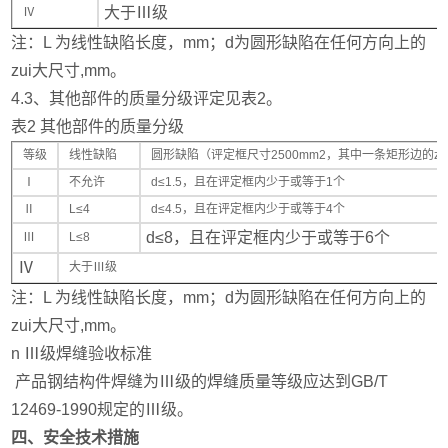
大于Ⅲ级
Ⅳ
注：L 为线性缺陷长度，mm；d为圆形缺陷在任何方向上的
zui大尺寸,mm。
4.3、其他部件的质量分级评定见表2。
表2 其他部件的质量分级
等级
线性缺陷
圆形缺陷（评定框尺寸2500mm2，其中一条矩形边的zu
Ⅰ
不允许
d≤1.5，且在评定框内少于或等于1个
Ⅱ
L≤4
d≤4.5，且在评定框内少于或等于4个
d≤8，且在评定框内少于或等于6个
Ⅲ
L≤8
Ⅳ
大于Ⅲ级
注：L 为线性缺陷长度，mm；d为圆形缺陷在任何方向上的
zui大尺寸,mm。
n Ⅲ级焊缝验收标准
产品钢结构件焊缝为Ⅲ级的焊缝质量等级应达到GB/T
12469-1990规定的Ⅲ级。
四、安全技术措施