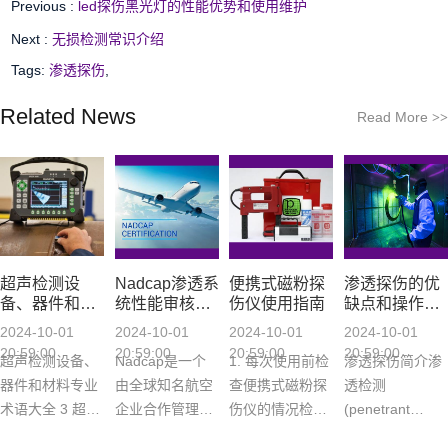
Previous :
led探伤黑光灯的性能优势和使用维护
Next :
无损检测常识介绍
Tags:
渗透探伤
,
Related News
Read More
>>
超声检测设
Nadcap渗透系
便携式磁粉探
渗透探伤的优
备、器件和材
统性能审核要
伤仪使用指南
缺点和操作规
料专业术语大
点解析
程
2024-10-01
2024-10-01
2024-10-01
2024-10-01
全
20:59:00
20:59:00
20:59:00
20:59:00
超声检测设备、
Nadcap是一个
1. 每次使用前检
渗透探伤简介渗
器件和材料专业
由全球知名航空
查便携式磁粉探
透检测
术语大全 3 超声
企业合作管理的
伤仪的情况检查
(penetrant
检测设备、器件
特种工艺认证项
磁脚是否可以弯
testing,缩写符号