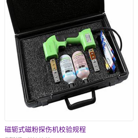
磁轭式磁粉探伤机校验规程